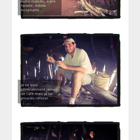
Autre maison, autre
famille, même
hospitalité
Je ne bois
généralement jamais
de café mais je ne
pouvais refuser