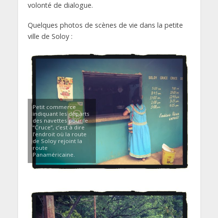
volonté de dialogue.
Quelques photos de scènes de vie dans la petite
ville de Soloy :
Petit commerce
indiquant les départs
des navettes pour le
“Cruce”, c’est à dire
l’endroit où la route
de Soloy rejoint la
route
Panaméricaine.