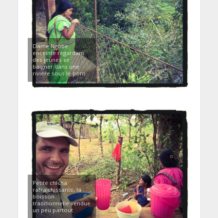
Dame Ngöbe
enceinte regardant
des jeunes se
baigner dans une
rivière sous le pont
Petite chicha
rafraichissante, la
boisson
traditionnelle vendue
un peu partout