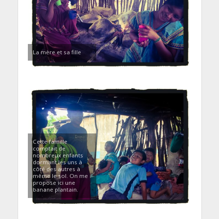
La mère et sa fille
Cette famille
comptait de
nombreux enfants
dormant les uns à
côté des autres à
même le sol. On me
propose ici une
banane plantain.