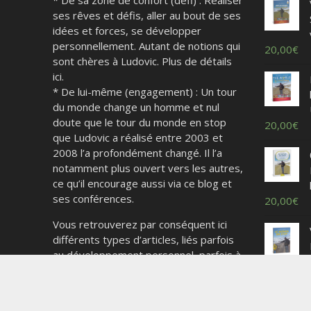
ses rêves et défis, aller au bout de ses
idées et forces, se développer
personnellement. Autant de notions qui
20,00
€
sont chères à Ludovic. Plus de détails
ici.
* De lui-même (engagement) : Un tour
du monde change un homme et nul
doute que le tour du monde en stop
20,00
€
que Ludovic a réalisé entre 2003 et
2008 l’a profondément changé. Il l’a
notamment plus ouvert vers les autres,
ce qu’il encourage aussi via ce blog et
ses conférences.
20,00
€
Vous retrouverez par conséquent ici
différents types d’articles, liés parfois
au développement personnel, parfois à
l’état du monde, parfois au monde du
8,50
€
développement et de la paix, parfois à
ses découvertes en voyage ou tout