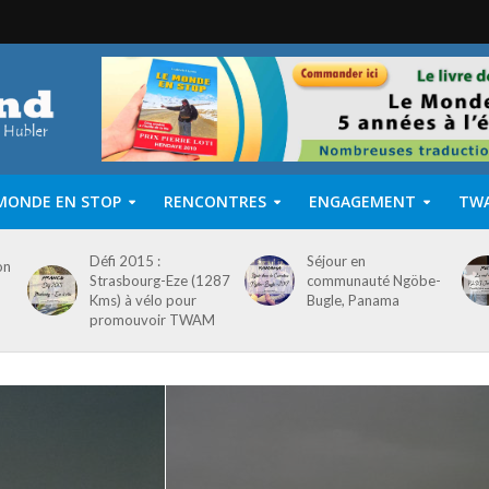
MONDE EN STOP
RENCONTRES
ENGAGEMENT
TW
Défi 2015 :
Séjour en
on
Strasbourg-Eze (1287
communauté Ngöbe-
Kms) à vélo pour
Bugle, Panama
promouvoir TWAM