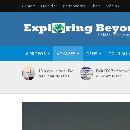
Contact
Livre d’or
Partenariats
Shop
Médias
A PROPOS
VOYAGES
DÉFIS
TOUR DU 
10 ans plus tard : De
Défi 2017 : Ascensi
retour au blogging
du Mont-Blanc