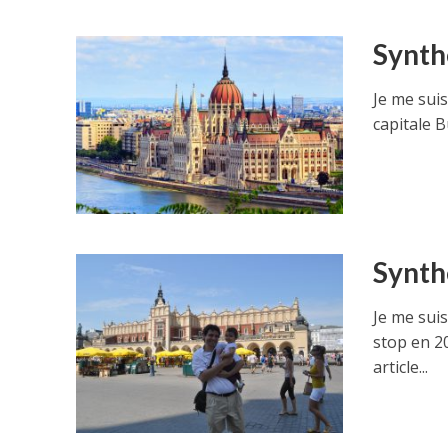
Synth
Je me sui
capitale B
Synth
Je me sui
stop en 2
article...