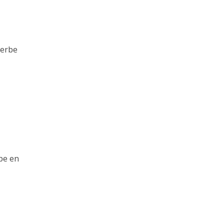
perbe
pe en