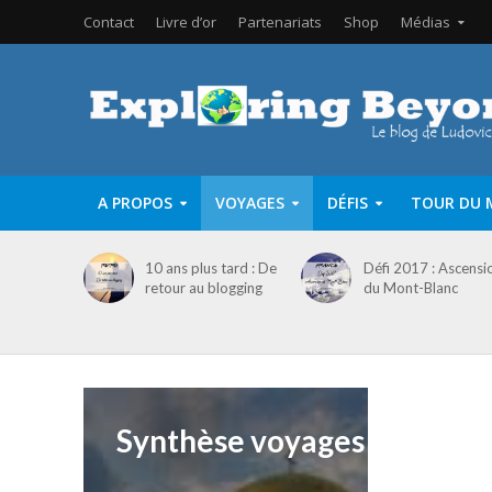
Contact
Livre d’or
Partenariats
Shop
Médias
A PROPOS
VOYAGES
DÉFIS
TOUR DU 
10 ans plus tard : De
Défi 2017 : Ascensi
retour au blogging
du Mont-Blanc
Synthèse voyages Bulgarie