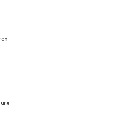
 mon
s une