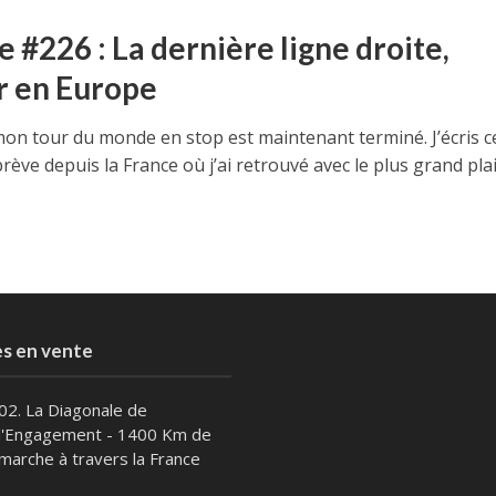
e #226 : La dernière ligne droite,
r en Europe
 mon tour du monde en stop est maintenant terminé. J’écris c
rève depuis la France où j’ai retrouvé avec le plus grand plai
es en vente
02. La Diagonale de
l'Engagement - 1400 Km de
marche à travers la France