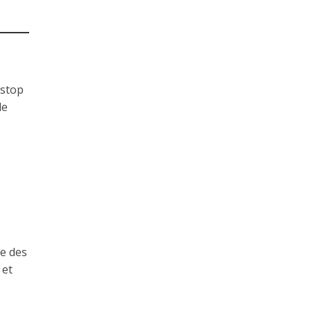
 stop
de
ge des
 et