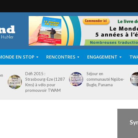
MONDE EN STOP
RENCONTRES
ENGAGEMENT
TW
Défi 2015 :
Séjour en
on
Strasbourg-Eze (1287
communauté Ngöbe-
Kms) à vélo pour
Bugle, Panama
promouvoir TWAM
Sy