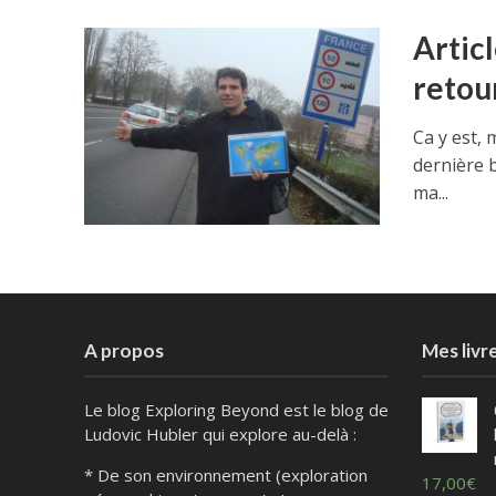
Articl
retou
Ca y est,
dernière b
ma...
A propos
Mes livr
Le blog Exploring Beyond est le blog de
Ludovic Hubler qui explore au-delà :
* De son environnement (exploration
17,00
€