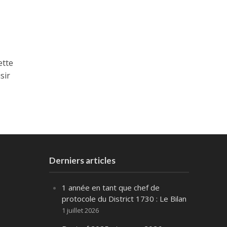
ette
sir
Derniers articles
1 année en tant que chef de
protocole du District 1730 : Le Bilan
1 juillet 2026