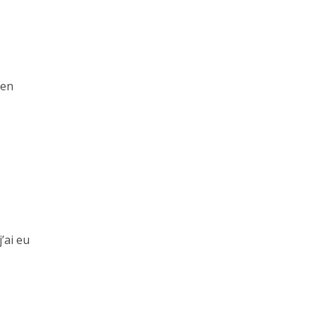
 en
’ai eu