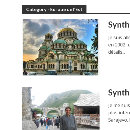
Category - Europe de l’Est
Synth
Je suis al
en 2002, 
détails...
Synth
Je me sui
plus inté
Sarajevo. P