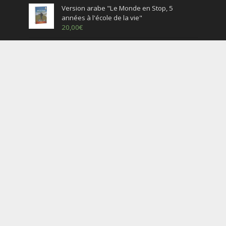
Version arabe "Le Monde en Stop, 5
années à l'école de la vie"
20,00
€
English version – « The World by Hitchhiking,
5 years at the University of Life »
20,00
€
01. Version française – « Le Monde en Stop,
5 années à l’école de la vie »
20,00
€
Version Pocket France – « Le Monde en
Stop, 5 années à l’école de la vie »
8,50
€
Derniers articles
1 année en tant que chef de protocole du District
1730 : Le Bilan
1 juillet 2026