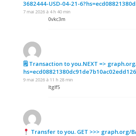
3682444-USD-04-21-6?hs=ecd08821380
7 mai 2026 à 4 h 40 min
0vkc3m
🗒 Transaction to you.NEXT => graph.o
hs=ecd08821380dc91de7b10ac02edd12
9 mai 2026 à 11 h 28 min
ltglf5
Transfer to you. GET >>> graph.org