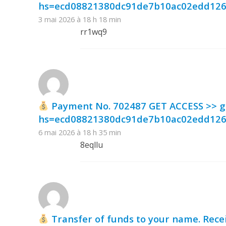
hs=ecd08821380dc91de7b10ac02edd12
3 mai 2026 à 18 h 18 min
rr1wq9
Payment No. 702487 GET ACCESS >> 
hs=ecd08821380dc91de7b10ac02edd12
6 mai 2026 à 18 h 35 min
8eqllu
Transfer of funds to your name. Rece