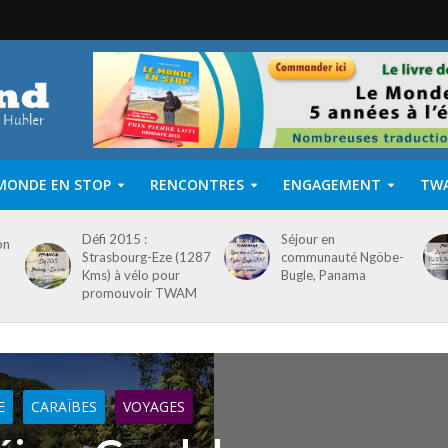
MONDE EN STOP
RENCONTRES
ENGAGEMENT
TW
Défi 2015 :
Séjour en
on
Strasbourg-Eze (1287
communauté Ngöbe-
Kms) à vélo pour
Bugle, Panama
promouvoir TWAM
E
CARAÏBES
VOYAGES