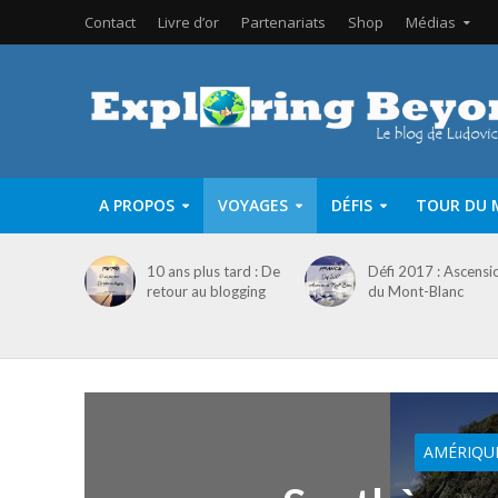
Contact
Livre d’or
Partenariats
Shop
Médias
A PROPOS
VOYAGES
DÉFIS
TOUR DU 
10 ans plus tard : De
Défi 2017 : Ascensi
retour au blogging
du Mont-Blanc
AMÉRIQU