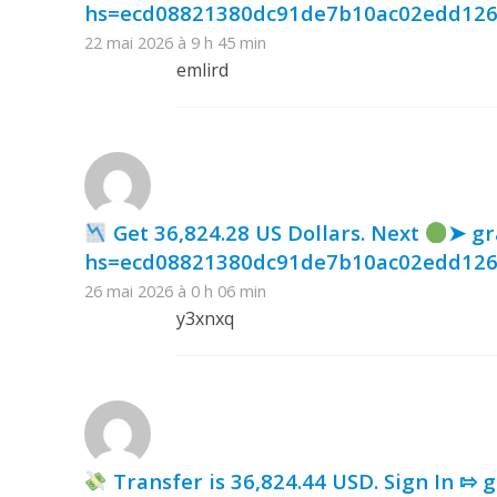
hs=ecd08821380dc91de7b10ac02edd12
22 mai 2026 à 9 h 45 min
emlird
Get 36,824.28 US Dollars. Next
➤ gr
hs=ecd08821380dc91de7b10ac02edd12
26 mai 2026 à 0 h 06 min
y3xnxq
Transfer is 36,824.44 USD. Sign In 