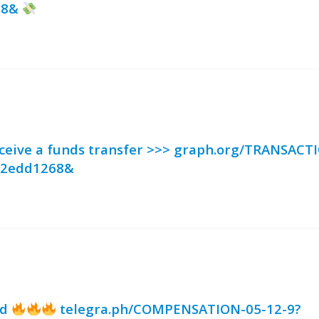
68&
eceive a funds transfer >>> graph.org/TRANSACT
02edd1268&
rd
telegra.ph/COMPENSATION-05-12-9?