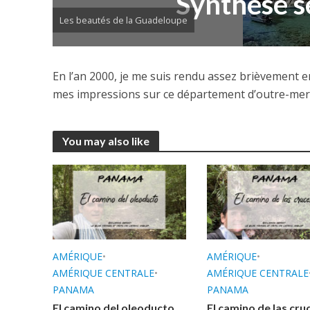
Synthèse 
Les beautés de la Guadeloupe
En l’an 2000, je me suis rendu assez brièvement 
mes impressions sur ce département d’outre-mer 
You may also like
AMÉRIQUE
•
AMÉRIQUE
•
AMÉRIQUE CENTRALE
•
AMÉRIQUE CENTRALE
PANAMA
PANAMA
El camino del oleoducto
El camino de las cru