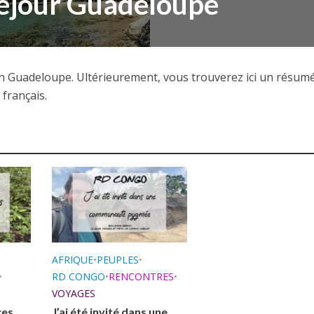
séjour Guadeloupe
en Guadeloupe. Ultérieurement, vous trouverez ici un résum
français.
AFRIQUE
•
PEUPLES
•
•
RD CONGO
•
RENCONTRES
•
VOYAGES
ces
J’ai été invité dans une