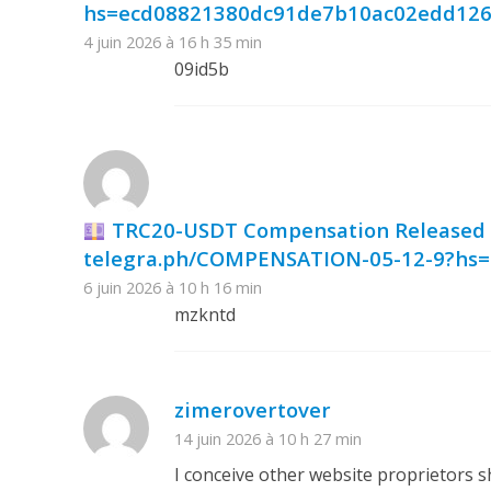
hs=ecd08821380dc91de7b10ac02edd12
4 juin 2026 à 16 h 35 min
09id5b
TRC20-USDT Compensation Released
telegra.ph/COMPENSATION-05-12-9?hs
6 juin 2026 à 10 h 16 min
mzkntd
zimerovertover
14 juin 2026 à 10 h 27 min
I conceive other website proprietors s