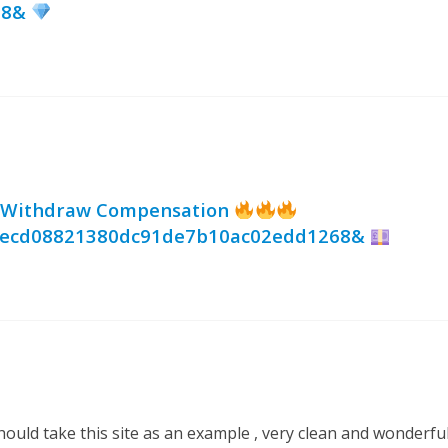
68&
 Withdraw Compensation
=ecd08821380dc91de7b10ac02edd1268&
hould take this site as an example , very clean and wonderfu