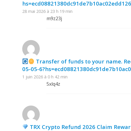
hs=ecd08821380dc91de7b10ac02edd12
28 mai 2026 à 23 h 19 min
m9z23j
Transfer of funds to your name. R
05-05-6?hs=ecd08821380dc91de7b10ac
1 juin 2026 à 0 h 42 min
5xlq4z
TRX Crypto Refund 2026 Claim Rewa