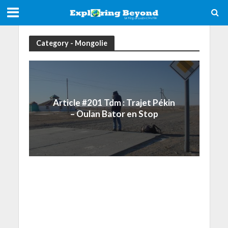
Category - Mongolie
Article #201 Tdm : Trajet Pékin
– Oulan Bator en Stop