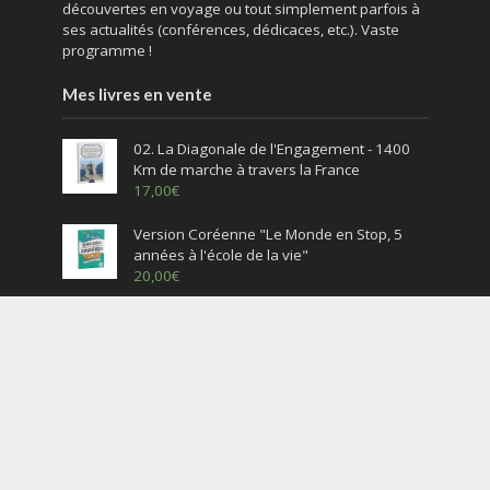
découvertes en voyage ou tout simplement parfois à
ses actualités (conférences, dédicaces, etc.). Vaste
programme !
Mes livres en vente
02. La Diagonale de l'Engagement - 1400
Km de marche à travers la France
17,00
€
Version Coréenne "Le Monde en Stop, 5
années à l'école de la vie"
20,00
€
Version arabe "Le Monde en Stop, 5
années à l'école de la vie"
20,00
€
English version – « The World by Hitchhiking,
5 years at the University of Life »
20,00
€