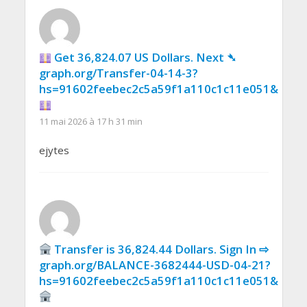
Get 36,824.07 US Dollars. Next ➴
graph.org/Transfer-04-14-3?
hs=91602feebec2c5a59f1a110c1c11e051&
11 mai 2026 à 17 h 31 min
ejytes
Transfer is 36,824.44 Dollars. Sign In ⇨
graph.org/BALANCE-3682444-USD-04-21?
hs=91602feebec2c5a59f1a110c1c11e051&