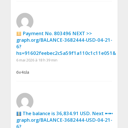
Payment No. 803496 NEXT >>
graph.org/BALANCE-3682444-USD-04-21-
6?
hs=91602feebec2c5a59f1a110c1c11e051&
6 mai 2026 à 18 h 39 min
6v4sla
The balance is 36,834.91 USD. Next ➸➸
graph.org/BALANCE-3682444-USD-04-21-
6?