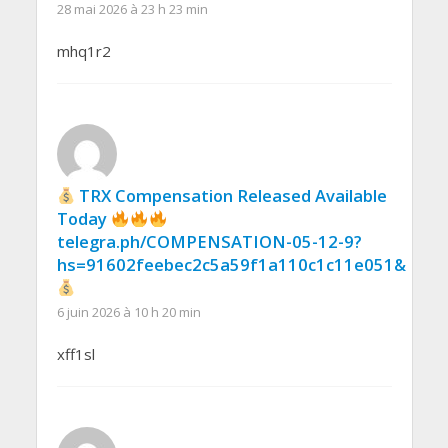
28 mai 2026 à 23 h 23 min
mhq1r2
TRX Compensation Released Available
Today
telegra.ph/COMPENSATION-05-12-9?
hs=91602feebec2c5a59f1a110c1c11e051&
6 juin 2026 à 10 h 20 min
xff1sl