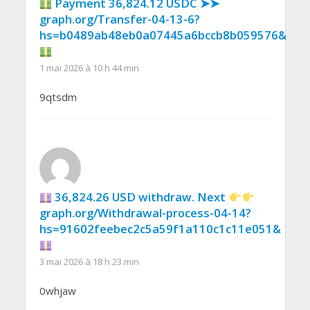
Payment 36,824.12 USDC ➤➤
graph.org/Transfer-04-13-6?
hs=b0489ab48eb0a07445a6bccb8b059576&
1 mai 2026 à 10 h 44 min
9qtsdm
36,824.26 USD withdraw. Next
graph.org/Withdrawal-process-04-14?
hs=91602feebec2c5a59f1a110c1c11e051&
3 mai 2026 à 18 h 23 min
0whjaw