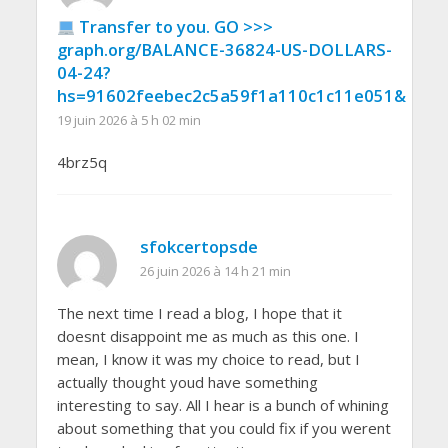
Transfer to you. GO >>>
graph.org/BALANCE-36824-US-DOLLARS-
04-24?
hs=91602feebec2c5a59f1a110c1c11e051&
19 juin 2026 à 5 h 02 min
4brz5q
sfokcertopsde
26 juin 2026 à 14 h 21 min
The next time I read a blog, I hope that it
doesnt disappoint me as much as this one. I
mean, I know it was my choice to read, but I
actually thought youd have something
interesting to say. All I hear is a bunch of whining
about something that you could fix if you werent