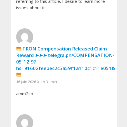
referring to this article. I desire to learn more
issues about it!
TRON Compensation Released Claim
Reward ➤➤➤ telegra.ph/COMPENSATION-
05-12-9?
hs=91602feebec2c5a59f1a110c1c11e051&
16 juin 2026 à 1 h 31 min
amm2sb