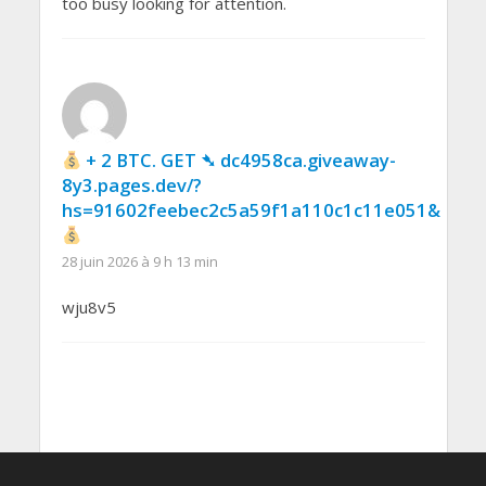
too busy looking for attention.
+ 2 BTC. GET ➴ dc4958ca.giveaway-
8y3.pages.dev/?
hs=91602feebec2c5a59f1a110c1c11e051&
28 juin 2026 à 9 h 13 min
wju8v5