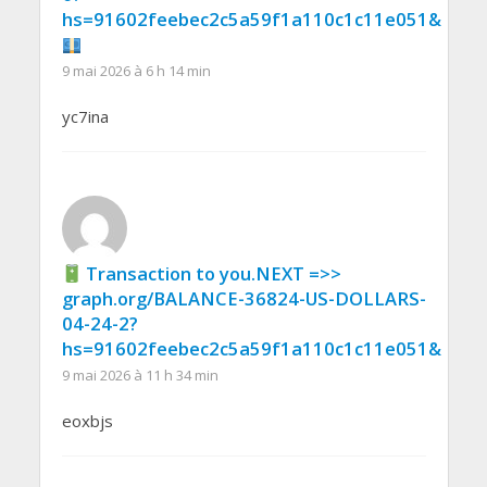
hs=91602feebec2c5a59f1a110c1c11e051&
9 mai 2026 à 6 h 14 min
yc7ina
Transaction to you.NEXT =>>
graph.org/BALANCE-36824-US-DOLLARS-
04-24-2?
hs=91602feebec2c5a59f1a110c1c11e051&
9 mai 2026 à 11 h 34 min
eoxbjs