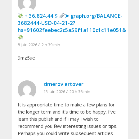
+ 36,824.44 $
➤ graph.org/BALANCE-
3682444-USD-04-21-2?
hs=91602feebec2c5a59f1a110c1c11e051&
8 juin 2026 à 2 h 39 min
9mz5ue
zimerov ertover
13 juin 2026 à 20 h 36 min
It is appropriate time to make a few plans for
the longer term and it’s time to be happy. I’ve
learn this publish and if I may I wish to
recommend you few interesting issues or tips.
Perhaps you could write subsequent articles