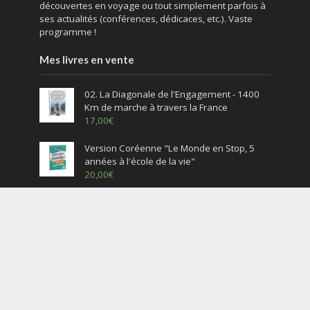
découvertes en voyage ou tout simplement parfois à
ses actualités (conférences, dédicaces, etc.). Vaste
programme !
Mes livres en vente
02. La Diagonale de l'Engagement - 1400
Km de marche à travers la France
17,00
€
Version Coréenne "Le Monde en Stop, 5
années à l'école de la vie"
20,00
€
Version arabe "Le Monde en Stop, 5
années à l'école de la vie"
20,00
€
English version – « The World by Hitchhiking,
5 years at the University of Life »
20,00
€