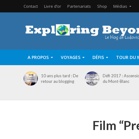
Contact
Livre d’or
Partenariats
Shop
Médias
A PROPOS
VOYAGES
DÉFIS
TOUR DU 
10 ans plus tard : De
Défi 2017 : Ascensi
retour au blogging
du Mont-Blanc
Film “Pr