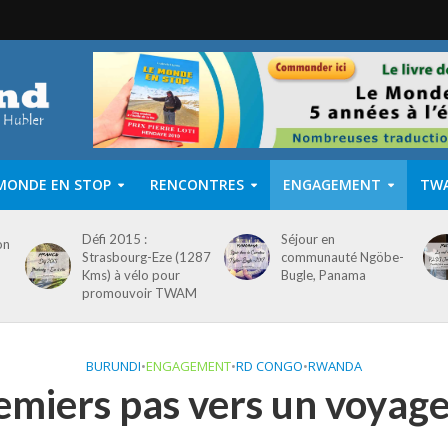
MONDE EN STOP
RENCONTRES
ENGAGEMENT
TW
Défi 2015 :
Séjour en
on
Strasbourg-Eze (1287
communauté Ngöbe-
Kms) à vélo pour
Bugle, Panama
promouvoir TWAM
BURUNDI
•
ENGAGEMENT
•
RD CONGO
•
RWANDA
emiers pas vers un voyag