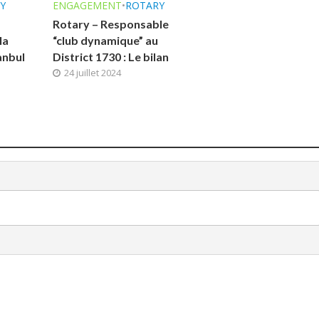
Y
ENGAGEMENT
•
ROTARY
Rotary – Responsable
la
“club dynamique” au
anbul
District 1730 : Le bilan
24 juillet 2024