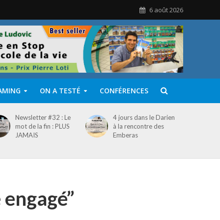
6 août 2026
AMING
ON A TESTÉ
CONFÉRENCES
Newsletter #32 : Le
4 jours dans le Darien
mot de la fin : PLUS
à la rencontre des
JAMAIS
Emberas
e engagé”