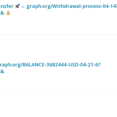
ransfer
→ graph.org/Withdrawal-process-04-14
8&
graph.org/BALANCE-3682444-USD-04-21-6?
8&