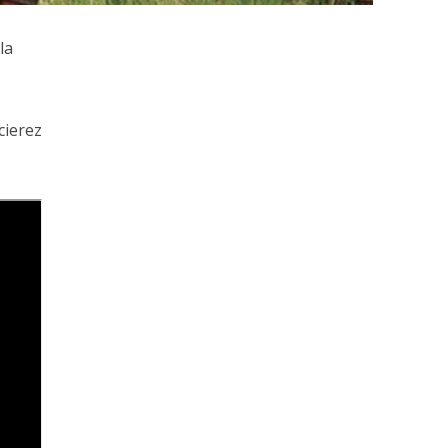
la
cierez