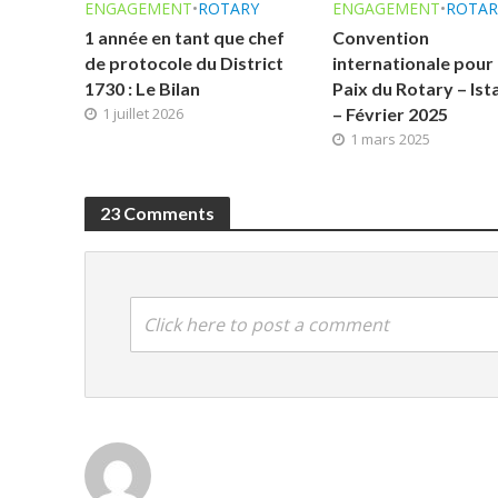
ENGAGEMENT
•
ROTARY
ENGAGEMENT
•
ROTAR
1 année en tant que chef
Convention
de protocole du District
internationale pour 
1730 : Le Bilan
Paix du Rotary – Ist
1 juillet 2026
– Février 2025
1 mars 2025
23 Comments
Click here to post a comment