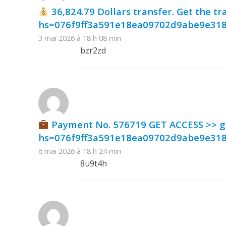
36,824.79 Dollars transfer. Get the t
hs=076f9ff3a591e18ea09702d9abe9e31
3 mai 2026 à 18 h 08 min
bzr2zd
Payment No. 576719 GET ACCESS >> 
hs=076f9ff3a591e18ea09702d9abe9e31
6 mai 2026 à 18 h 24 min
8u9t4h