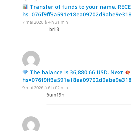
Transfer of funds to your name. REC
hs=076f9ff3a591e18ea09702d9abe9e31
7 mai 2026 à 4 h 31 min
1brll8
The balance is 36,880.66 USD. Next
hs=076f9ff3a591e18ea09702d9abe9e31
9 mai 2026 à 6 h 02 min
6um19n