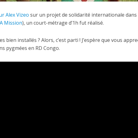
ur Alex Vizeo
sur un projet de solidarité internationale dans 
 A Mission
), un court-métrage d’1h fut réalisé.
es bien installés ? Alors, c’est parti ! J’espère que vous appre
ons pygmées en RD Congo.