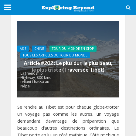
ASIE
CHINE
TOUR DU MONDE EN STOP
TOUS LES ARTICLES DU TOUR DU MONDE
Article #202 : Le plus dur, le plus beau,
le plus triste (Traversée Tibet)
La friendship
Highway, 800 kms
reliant Lhassa au
Népal
Se rendre au Tibet est pour chaque globe-trotter
un voyage pas comme les autres, un voyage
demandant davantage de préparation que
beaucoup d’autres destinations ordinaires. Le
Tibet porte en lui un côté mythique. Côté mythique