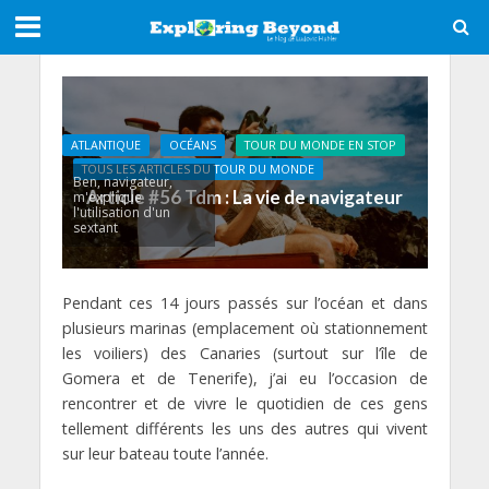
ATLANTIQUE
OCÉANS
TOUR DU MONDE EN STOP
TOUS LES ARTICLES DU TOUR DU MONDE
Ben, navigateur,
Article #56 Tdm : La vie de navigateur
m'explique
l'utilisation d'un
sextant
Pendant ces 14 jours passés sur l’océan et dans
plusieurs marinas (emplacement où stationnement
les voiliers) des Canaries (surtout sur l’île de
Gomera et de Tenerife), j’ai eu l’occasion de
rencontrer et de vivre le quotidien de ces gens
tellement différents les uns des autres qui vivent
sur leur bateau toute l’année.